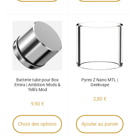
Batterie tube pour Box
Pyrex Z Nano MTL |
Emira | Ambition Mods &
Geekvape
Telli’s Mod
2,80
€
9,90
€
Choix des options
Ajouter au panier