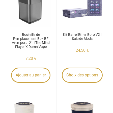
Bouteille de
Kit Barrel Ether Boro V2 |
Remplacement Box BF
Suicide Mods
Atemporal 21 | The Mind
Flayer X Damn Vape
24,50
€
7,20
€
Ajouter au panier
Choix des options