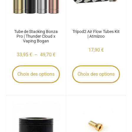
Tube de Stacking Bonza
Tripod2 Air Flow Tubes Kit
Pro | Thunder Cloud x
| Atmizoo
Vaping Bogan
17,90
€
33,95
€
–
49,70
€
Choix des options
Choix des options