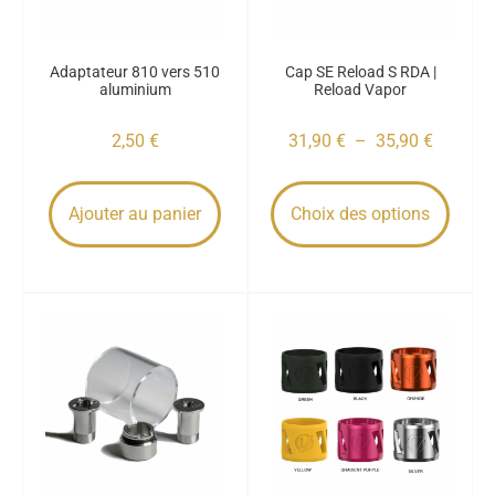
Adaptateur 810 vers 510
Cap SE Reload S RDA |
aluminium
Reload Vapor
2,50
€
31,90
€
–
35,90
€
Ajouter au panier
Choix des options