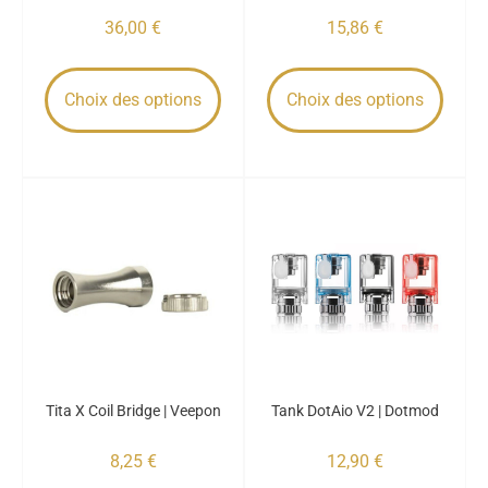
36,00
€
15,86
€
Choix des options
Choix des options
Tita X Coil Bridge | Veepon
Tank DotAio V2 | Dotmod
8,25
€
12,90
€