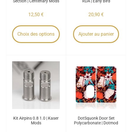
Section | Centenary Mods
RDA | Early Bird
12,50
€
20,90
€
Choix des options
Ajouter au panier
Kit Airpins 0.8 1.0 | Kaser
DotSquonk Door Set
Mods
Polycarbonate | Dotmod