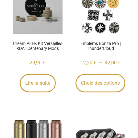
Cream PEEK Kit Versailles
Emblems Bonza Pro |
RDA | Centenary Mods
ThunderCloud
29,90
€
12,20
€
–
42,00
€
Lire la suite
Choix des options