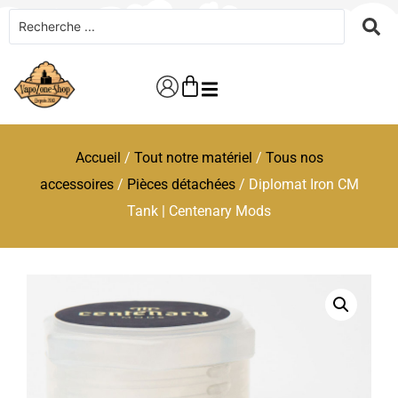
Accueil
/
Tout notre matériel
/
Tous nos
accessoires
/
Pièces détachées
/ Diplomat Iron CM
Tank | Centenary Mods