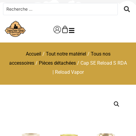
Accueil
/
Tout notre matériel
/
Tous nos
accessoires
/
Pièces détachées
/ Cap SE Reload S RDA
| Reload Vapor