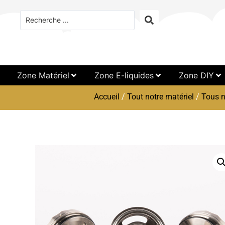
Zone Matériel
Zone E-liquides
Zone DIY
Accueil
/
Tout notre matériel
/
Tous n