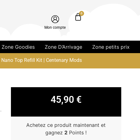
0
Mon compte
Zone Goodies
Zone D’Arrivage
Zone petits prix
ano Top Refill Kit | Centenary Mods
45,90
€
Achetez ce produit maintenant et
gagnez
2
Points !