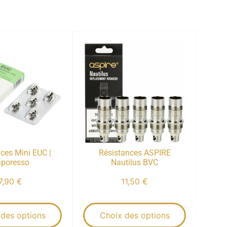
ces Mini EUC |
Résistances ASPIRE
poresso
Nautilus BVC
7,90
€
11,50
€
 des options
Choix des options