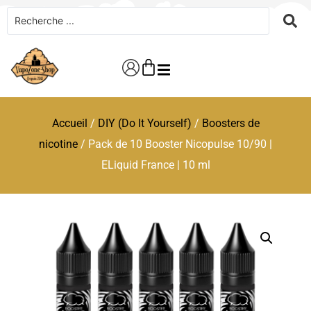
Accueil
/
DIY (Do It Yourself)
/
Boosters de
nicotine
/ Pack de 10 Booster Nicopulse 10/90 |
ELiquid France | 10 ml