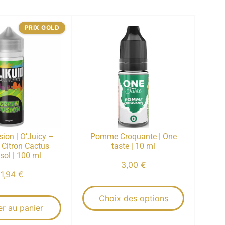
PRIX GOLD
ion | O’Juicy –
Pomme Croquante | One
| Citron Cactus
taste | 10 ml
sol | 100 ml
3,00
€
11,94
€
Choix des options
er au panier