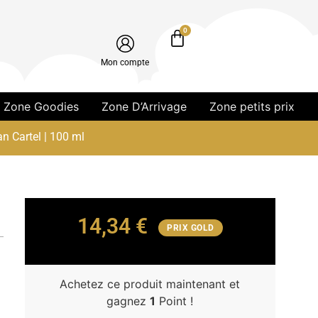
0
Mon compte
Zone Goodies
Zone D’Arrivage
Zone petits prix
n Cartel | 100 ml
14,34
€
PRIX GOLD
Achetez ce produit maintenant et
gagnez
1
Point !