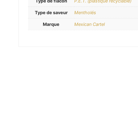
Type de flacon
P.E.T. (plastique recyclable)
Type de saveur
Mentholés
Marque
Mexican Cartel