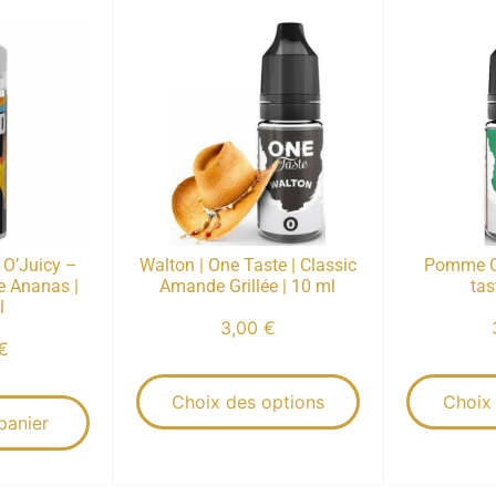
 O’Juicy –
Walton | One Taste | Classic
Pomme C
e Ananas |
Amande Grillée | 10 ml
tas
l
3,00
€
€
Choix des options
Choix
panier