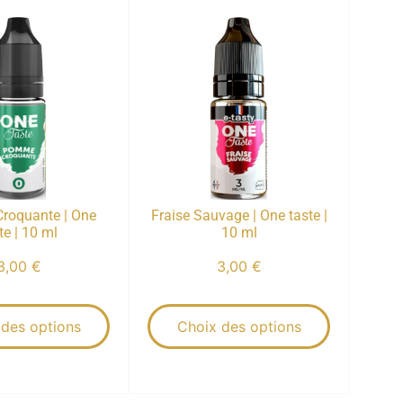
roquante | One
Fraise Sauvage | One taste |
te | 10 ml
10 ml
3,00
€
3,00
€
 des options
Choix des options