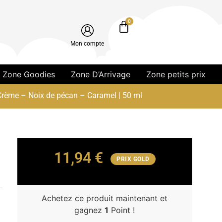
0
Mon compte
Zone Goodies
Zone D’Arrivage
Zone petits prix
 Crème – Noix de pécan – Caramel | 50 ml
11,94
€
PRIX GOLD
Achetez ce produit maintenant et
gagnez
1
Point !