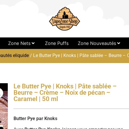
Zone Nets
Zone Puffs
Zone Nouveautés
autés eliquide
/ Le Butter Pye | Knoks | Pâte sablée – Beurre –
Le Butter Pye | Knoks | Pâte sablée –
Beurre – Crème – Noix de pécan –
Caramel | 50 ml
Butter Pye par Knoks