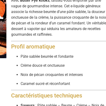
Avec
Butter Pye Knoks
, laissez-vous emporter par une
vague de gourmandise intense. Cet e-liquide généreux
associe la richesse beurrée d’une pâte sablée, la douceur
onctueuse de la crème, la puissance croquante de la noi
de pécan et la rondeur d’un caramel fondant. Un véritabl
dessert à vapoter qui séduira les amateurs de recettes
gourmandes et raffinées.
Profil aromatique
Pâte sablée beurrée et fondante
Crème douce et onctueuse
Noix de pécan croquantes et intenses
Caramel sucré et réconfortant
Caractéristiques techniques
Saveurs
: Pâte sablée – Beurre – Crème – Noix de