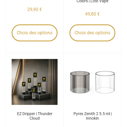
Colors | Lost Vape
29,90
€
49,80
€
Choix des options
Choix des options
EZ Dripper | Thunder
Pyrex Zenith 2 5.5 ml |
Cloud
Innokin