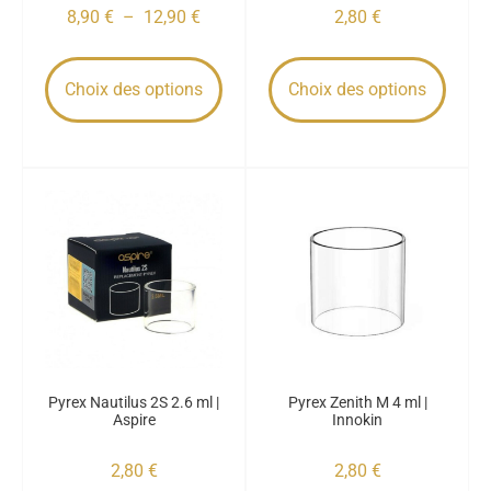
8,90
€
–
12,90
€
2,80
€
Choix des options
Choix des options
Pyrex Nautilus 2S 2.6 ml |
Pyrex Zenith M 4 ml |
Aspire
Innokin
2,80
€
2,80
€