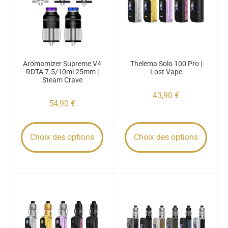
Aromamizer Supreme V4
Thelema Solo 100 Pro |
RDTA 7.5/10ml 25mm |
Lost Vape
Steam Crave
43,90
€
54,90
€
Choix des options
Choix des options