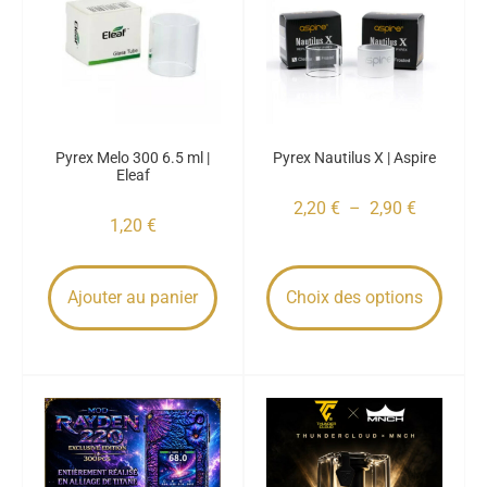
Pyrex Melo 300 6.5 ml |
Pyrex Nautilus X | Aspire
Eleaf
2,20
€
–
2,90
€
1,20
€
Ajouter au panier
Choix des options