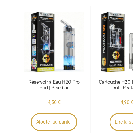
Réservoir à Eau H2O Pro
Cartouche H2O 
Pod | Peakbar
ml | Pea
4,50
€
4,90
Ajouter au panier
Lire la s