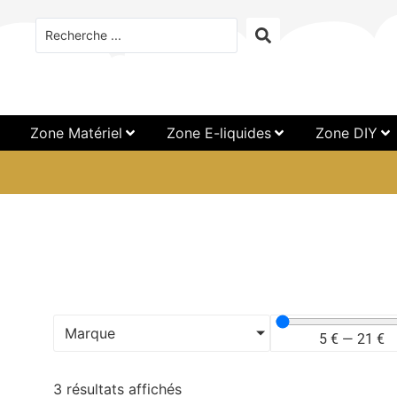
Zone Matériel
Zone E-liquides
Zone DIY
Marque
5
€
—
21
€
3 résultats affichés