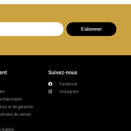
S'abonner
ient
Suivez-nous
Facebook
les
Instagram
nfidentialité
etour et de garantie
nérales de ventes
fidélité