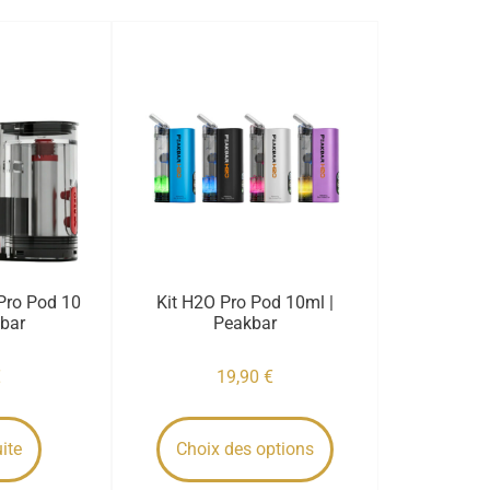
Pro Pod 10
Kit H2O Pro Pod 10ml |
kbar
Peakbar
€
19,90
€
uite
Choix des options