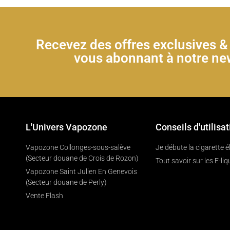
Recevez des offres exclusives 
vous abonnant à notre new
L'Univers Vapozone
Conseils d'utilisat
Vapozone Collonges-sous-salève
Je débute la cigarette 
(Secteur douane de Crois de Rozon)
Tout savoir sur les E-liq
Vapozone Saint Julien En Genevois
(Secteur douane de Perly)
Vente Flash