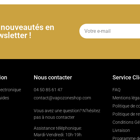
& nouveautés en
sletter !
ion
Nous contacter
Service Cl
électronique
04 50 85 61 47
FAQ
uides
contact@vapozoneshop.com
Mentions léga
Politique de co
Vous avez une question? N’hésitez
Politique de r
pas à nous contacter
Conditions Gé
Assistance téléphonique:
Livraison
Mardi-Vendredi: 10h-19h
Programme de 