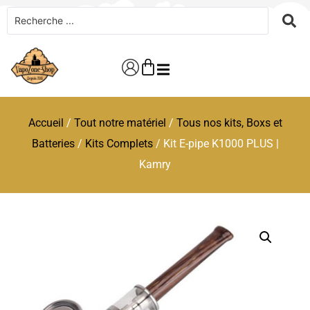
Accueil
/
Tout notre matériel
/
Tous nos kits, Boxs et
Batteries
/
Kits Complets
/ Kit E-pipe K1000 PLUS |
Kamry