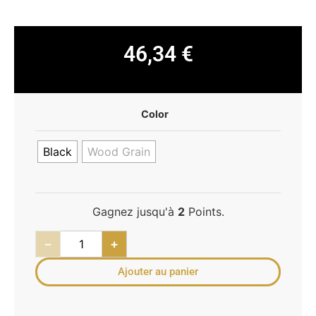
46,34
€
Color
Black
Wood Grain
Gagnez jusqu'à
2
Points.
−
+
Ajouter au panier