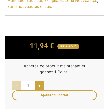
Mentholé
,
Tous nos E-liquides
,
Zone Nouveautés
,
Zone nouveautés eliquide
11,94
€
PRIX GOLD
Achetez ce produit maintenant et
gagnez
1
Point !
−
+
Ajouter au panier