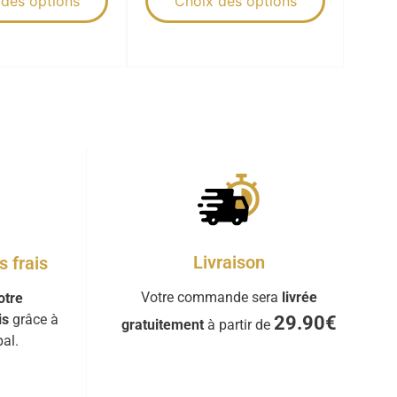
 des options
Choix des options
Livraison
 frais
Votre commande sera
livrée
otre
is
grâce à
29.90€
gratuitement
à partir de
al.