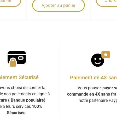
panier
Choix
Ajouter au panier
iement Sécurisé
Paiement en 4X sans
vons choisi de confier la
Vous pouvez
payer v
de nos paiements en ligne à
commande en 4X sans fra
ure ( Banque populaire)
notre partenaire Payp
e à leurs services
100%
Sécurisés.