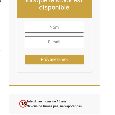
lorsque le stock est
t
disponible
Prévenez-moi
Interdit au moins de 18 ans.
-18
Si vous ne fumez pas, ne vapoter pas