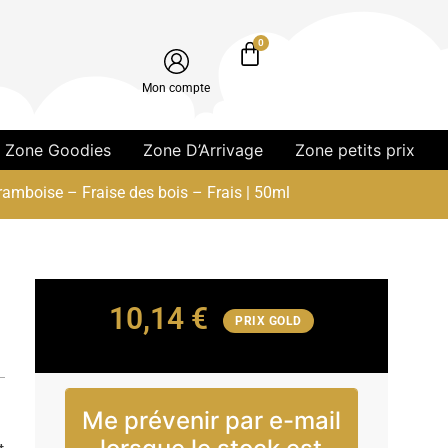
0
Mon compte
Zone Goodies
Zone D’Arrivage
Zone petits prix
Framboise – Fraise des bois – Frais | 50ml
10,14
€
PRIX GOLD
Me prévenir par e-mail