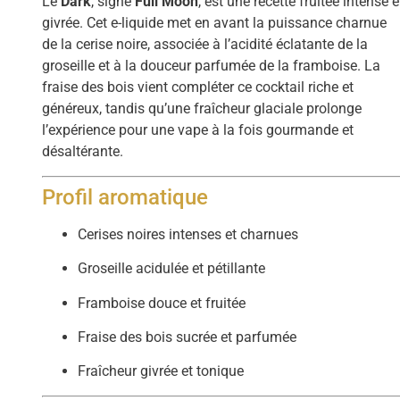
Le
Dark
, signé
Full Moon
, est une recette fruitée intense e
givrée. Cet e-liquide met en avant la puissance charnue
de la cerise noire, associée à l’acidité éclatante de la
groseille et à la douceur parfumée de la framboise. La
fraise des bois vient compléter ce cocktail riche et
généreux, tandis qu’une fraîcheur glaciale prolonge
l’expérience pour une vape à la fois gourmande et
désaltérante.
Profil aromatique
Cerises noires intenses et charnues
Groseille acidulée et pétillante
Framboise douce et fruitée
Fraise des bois sucrée et parfumée
Fraîcheur givrée et tonique