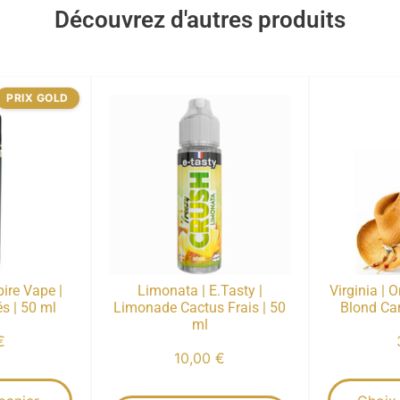
Découvrez d'autres produits
PRIX GOLD
ire Vape |
Limonata | E.Tasty |
Virginia | 
s | 50 ml
Limonade Cactus Frais | 50
Blond Car
ml
€
10,00
€