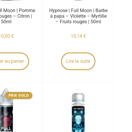
ull Moon | Pomme
Hypnose | Full Moon | Barbe
rouges – Citron |
à papa – Violette – Myrtille
50ml
– Fruits rouges | 50ml
10,00
€
10,14
€
er au panier
Lire la suite
PRIX GOLD