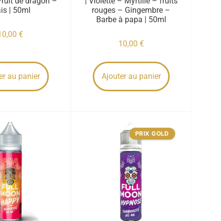
ruit de dragon –
| Violette – Myrtille – fruits
ais | 50ml
rouges – Gingembre –
Barbe à papa | 50ml
10,00
€
10,00
€
er au panier
Ajouter au panier
PRIX GOLD