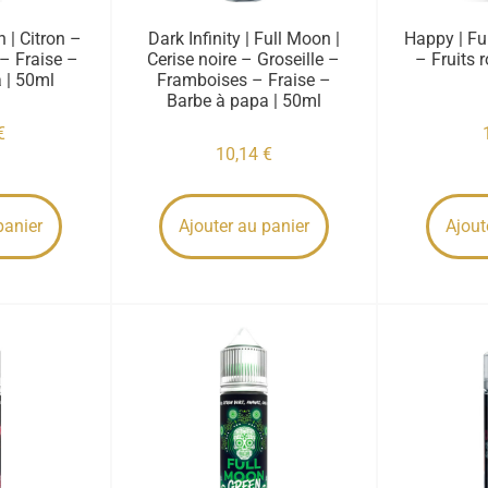
 | Citron –
Dark Infinity | Full Moon |
Happy | F
 – Fraise –
Cerise noire – Groseille –
– Fruits 
 | 50ml
Framboises – Fraise –
Barbe à papa | 50ml
€
10,14
€
panier
Ajouter au panier
Ajout