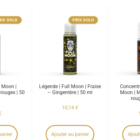
RIX GOLD
PRIX GOLD
l Moon |
Légende | Full Moon | Fraise
Concentré
rouges | 50
– Gingembre | 50 ml
Moon | M
roug
10,14
€
€
panier
Ajouter au panier
Ajout