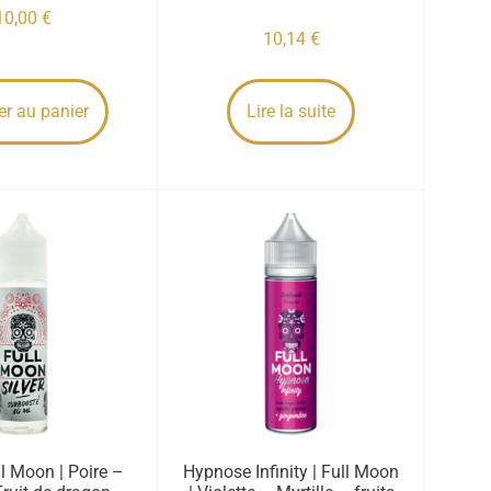
10,00
€
10,14
€
er au panier
Lire la suite
ull Moon | Poire –
Hypnose Infinity | Full Moon