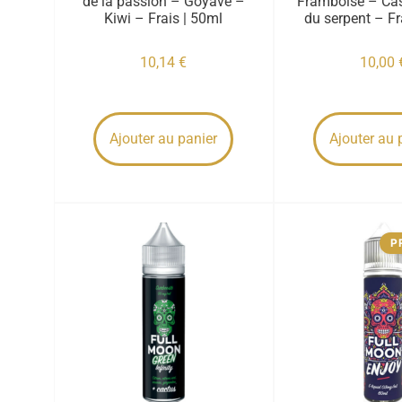
de la passion – Goyave –
Framboise – Cas
Kiwi – Frais | 50ml
du serpent – Fr
10,14
€
10,00
Ajouter au panier
Ajouter au 
P