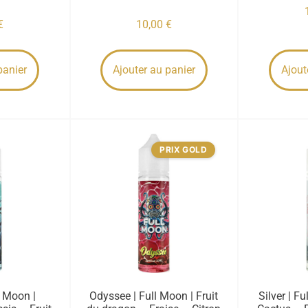
€
10,00
€
panier
Ajouter au panier
Ajout
PRIX GOLD
l Moon |
Odyssee | Full Moon | Fruit
Silver | F