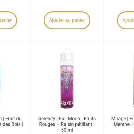
panier
Ajouter au panier
Ajout
n | Fruit du
Serenity | Full Moon | Fruits
Mirage | F
s des Bois |
Rouges – Raisin pétillant |
Menthe –
50 ml