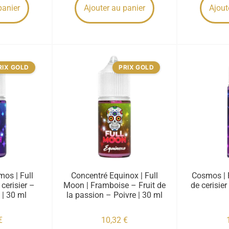
panier
Ajouter au panier
Ajout
RIX GOLD
PRIX GOLD
os | Full
Concentré Equinox | Full
Cosmos | F
cerisier –
Moon | Framboise – Fruit de
de cerisie
 | 30 ml
la passion – Poivre | 30 ml
€
10,32
€