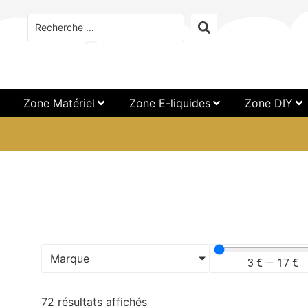
Zone Matériel
Zone E-liquides
Zone DIY
Marque
3
€
—
17
€
72 résultats affichés