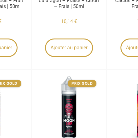
sis – Fruit
du dragon – Fraise – Citron
Cactus – F
ais | 50ml
– Frais | 50ml
Fr
€
10,14
€
panier
Ajouter au panier
Ajout
RIX GOLD
PRIX GOLD