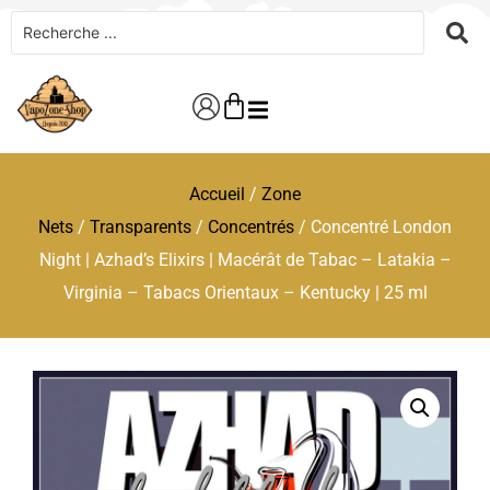
Accueil
/
Zone
Nets
/
Transparents
/
Concentrés
/ Concentré London
Night | Azhad’s Elixirs | Macérât de Tabac – Latakia –
Virginia – Tabacs Orientaux – Kentucky | 25 ml