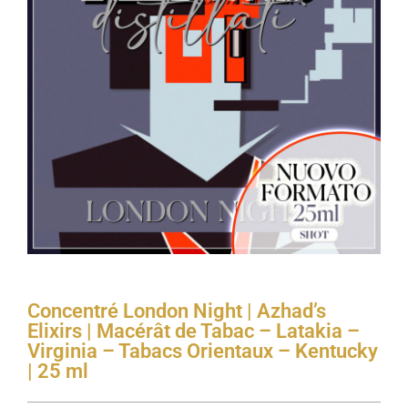
Concentré London Night | Azhad’s
Elixirs | Macérât de Tabac – Latakia –
Virginia – Tabacs Orientaux – Kentucky
| 25 ml