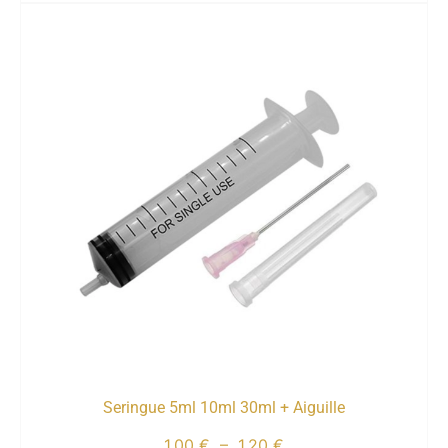
Seringue 5ml 10ml 30ml + Aiguille
1,00
€
–
1,20
€