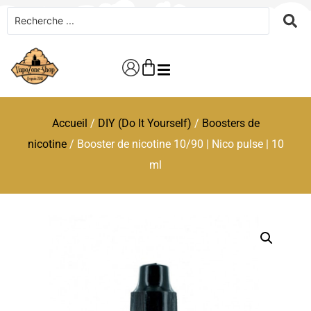
Accueil
/
DIY (Do It Yourself)
/
Boosters de
nicotine
/ Booster de nicotine 10/90 | Nico pulse | 10
ml