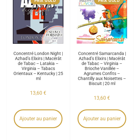
PRIX GOLD
PRIX GOLD
Concentré London Night |
Concentré Samarcanda |
Azhad’s Elixirs | Macérât
Azhad’s Elixirs | Macérât
de Tabac – Latakia –
de Tabac – Virginia –
Virginia – Tabacs
Brioche Vanillée –
Orientaux – Kentucky | 25
Agrumes Confits –
ml
Chantilly aux Noisettes –
Biscuit | 20 ml
13,60
€
13,60
€
Ajouter au panier
Ajouter au panier