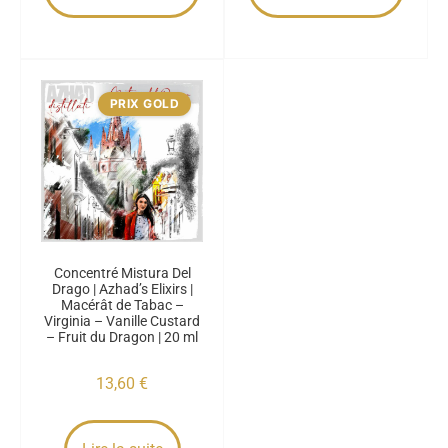
PRIX GOLD
Concentré Mistura Del
Drago | Azhad’s Elixirs |
Macérât de Tabac –
Virginia – Vanille Custard
– Fruit du Dragon | 20 ml
13,60
€