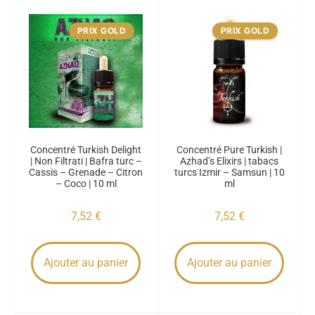
PRIX GOLD
PRIX GOLD
Concentré Turkish Delight
Concentré Pure Turkish |
| Non Filtrati | Bafra turc –
Azhad’s Elixirs | tabacs
Cassis – Grenade – Citron
turcs Izmir – Samsun | 10
– Coco | 10 ml
ml
7,52
€
7,52
€
Ajouter au panier
Ajouter au panier