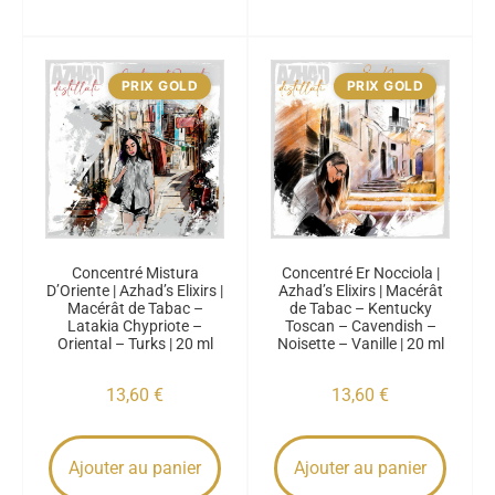
PRIX GOLD
PRIX GOLD
Concentré Mistura
Concentré Er Nocciola |
D’Oriente | Azhad’s Elixirs |
Azhad’s Elixirs | Macérât
Macérât de Tabac –
de Tabac – Kentucky
Latakia Chypriote –
Toscan – Cavendish –
Oriental – Turks | 20 ml
Noisette – Vanille | 20 ml
13,60
€
13,60
€
Ajouter au panier
Ajouter au panier