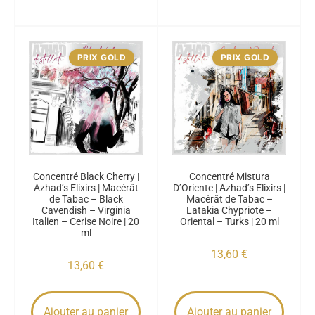
PRIX GOLD
PRIX GOLD
Concentré Black Cherry |
Concentré Mistura
Azhad’s Elixirs | Macérât
D’Oriente | Azhad’s Elixirs |
de Tabac – Black
Macérât de Tabac –
Cavendish – Virginia
Latakia Chypriote –
Italien – Cerise Noire | 20
Oriental – Turks | 20 ml
ml
13,60
€
13,60
€
Ajouter au panier
Ajouter au panier