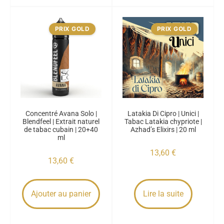
PRIX GOLD
PRIX GOLD
Concentré Avana Solo |
Latakia Di Cipro | Unici |
Blendfeel | Extrait naturel
Tabac Latakia chypriote |
de tabac cubain | 20+40
Azhad’s Elixirs | 20 ml
ml
13,60
€
13,60
€
Ajouter au panier
Lire la suite