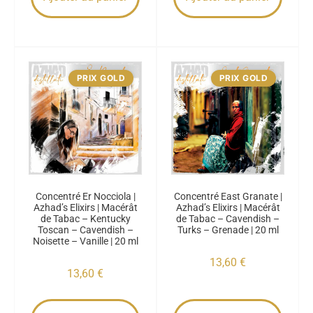
PRIX GOLD
PRIX GOLD
Concentré Er Nocciola |
Concentré East Granate |
Azhad’s Elixirs | Macérât
Azhad’s Elixirs | Macérât
de Tabac – Kentucky
de Tabac – Cavendish –
Toscan – Cavendish –
Turks – Grenade | 20 ml
Noisette – Vanille | 20 ml
13,60
€
13,60
€