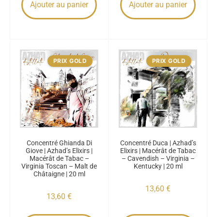
Ajouter au panier
Ajouter au panier
PRIX GOLD
PRIX GOLD
Concentré Ghianda Di
Concentré Duca | Azhad’s
Giove | Azhad’s Elixirs |
Elixirs | Macérât de Tabac
Macérât de Tabac –
– Cavendish – Virginia –
Virginia Toscan – Malt de
Kentucky | 20 ml
Châtaigne | 20 ml
13,60
€
13,60
€