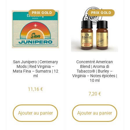
PRIX GOLD
PRIX GOLD
San Junipero | Centenary
Concentré American
Mods | Red Virginia –
Blend | Aroma di
Mata Fina – Sumatra | 12
Tabacco® | Burley –
ml
Virginia – Notes épicées |
10 ml
11,16
€
7,20
€
Ajouter au panier
Ajouter au panier