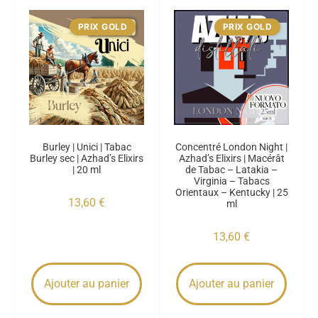
PRIX GOLD
PRIX GOLD
Burley | Unici | Tabac
Concentré London Night |
Burley sec | Azhad’s Elixirs
Azhad’s Elixirs | Macérât
| 20 ml
de Tabac – Latakia –
Virginia – Tabacs
Orientaux – Kentucky | 25
13,60
€
ml
13,60
€
Ajouter au panier
Ajouter au panier