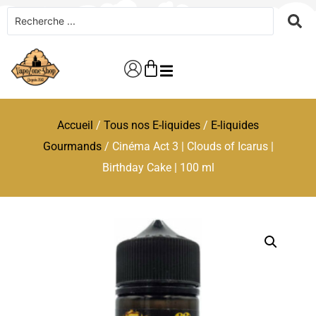
Accueil
/
Tous nos E-liquides
/
E-liquides
Gourmands
/ Cinéma Act 3 | Clouds of Icarus |
Birthday Cake | 100 ml