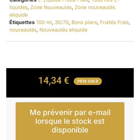
liquides
,
Zone Nouveautés
,
Zone nouveautés
eliquide
Étiquettes
100 ml
,
30/70
,
Bons plans
,
Fruités Frais
,
nouveautés
,
Nouveautés eliquide
14,34
€
PRIX GOLD
Me prévenir par e-mail
lorsque le stock est
disponible