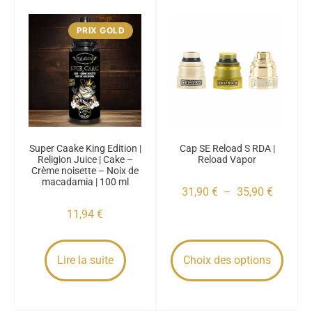
PRIX GOLD
Super Caake King Edition |
Cap SE Reload S RDA |
Religion Juice | Cake –
Reload Vapor
Crème noisette – Noix de
macadamia | 100 ml
31,90
€
–
35,90
€
11,94
€
Lire la suite
Choix des options