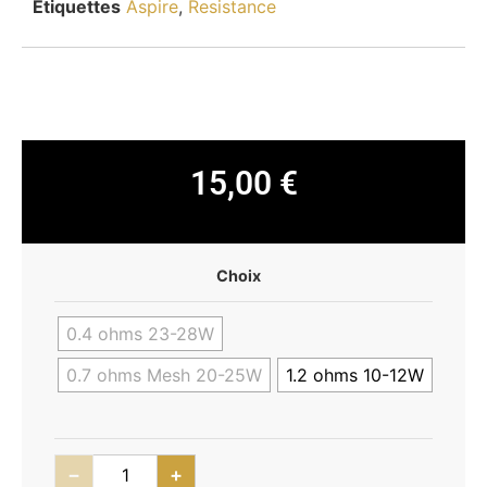
Étiquettes
Aspire
,
Resistance
15,00
€
Choix
0.4 ohms 23-28W
0.7 ohms Mesh 20-25W
1.2 ohms 10-12W
−
+