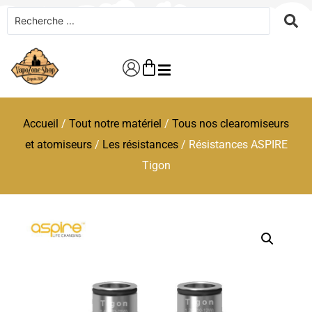
Accueil
/
Tout notre matériel
/
Tous nos clearomiseurs
et atomiseurs
/
Les résistances
/ Résistances ASPIRE
Tigon