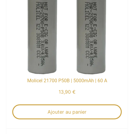
Molicel 21700 P50B | 5000mAh | 60 A
13,90
€
Ajouter au panier