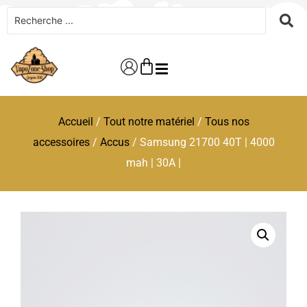
Accueil
/
Tout notre matériel
/
Tous nos
accessoires
/
Accus
/ Samsung 21700 40T | 4000
mah | 30A |