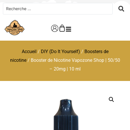
Accueil
/
DIY (Do It Yourself)
/
Boosters de
nicotine
/ Booster de Nicotine Vapozone Shop | 50/50
– 20mg | 10 ml