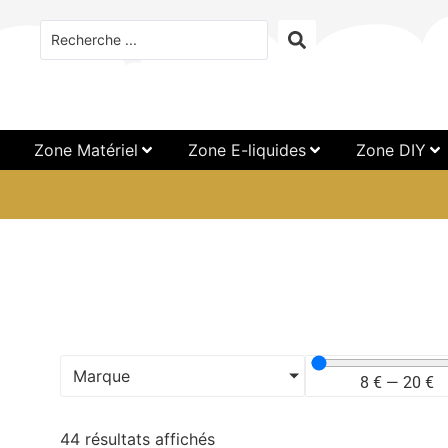
Zone Matériel
Zone E-liquides
Zone DIY
Marque
8
€
—
20
€
44 résultats affichés