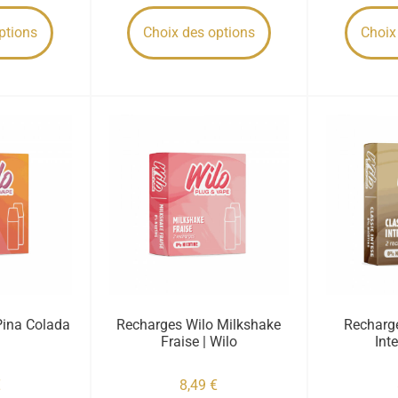
ptions
Choix des options
Choix
Pina Colada
Recharges Wilo Milkshake
Recharge
Fraise | Wilo
Int
€
8,49
€