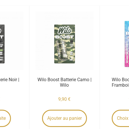
rie Noir |
Wilo Boost Batterie Camo |
Wilo Boo
Wilo
Frambois
€
9,90
€
uite
Ajouter au panier
Choix