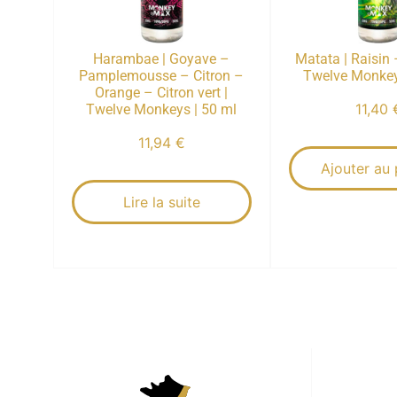
Harambae | Goyave –
Matata | Raisin
Pamplemousse – Citron –
Twelve Monkey
Orange – Citron vert |
11,40
Twelve Monkeys | 50 ml
11,94
€
Ajouter au 
Lire la suite