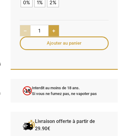
0%
1%
2%
n
−
+
Ajouter au panier
s
Interdit au moins de 18 ans.
-18
n
Si vous ne fumez pas, ne vapoter pas
Livraison offerte à partir de
29.90€