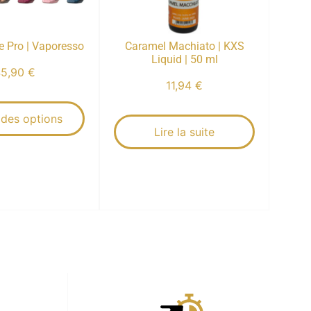
e Pro | Vaporesso
Caramel Machiato | KXS
Liquid | 50 ml
45,90
€
11,94
€
 des options
Lire la suite