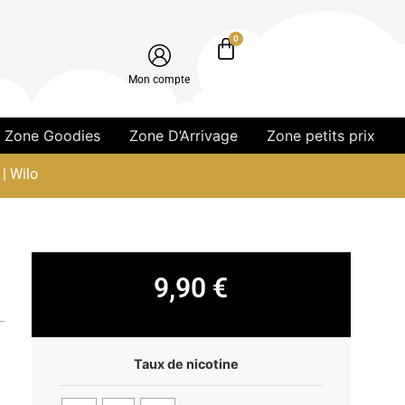
0
Mon compte
Zone Goodies
Zone D’Arrivage
Zone petits prix
| Wilo
9,90
€
Taux de nicotine