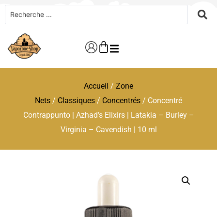
Accueil
/
Zone
Nets
/
Classiques
/
Concentrés
/ Concentré
Contrappunto | Azhad’s Elixirs | Latakia – Burley –
Virginia – Cavendish | 10 ml