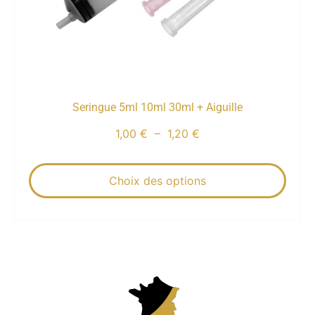
Seringue 5ml 10ml 30ml + Aiguille
1,00
€
–
1,20
€
Choix des options