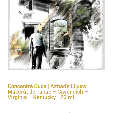
Concentré Duca | Azhad’s Elixirs |
Macérât de Tabac – Cavendish –
Virginia – Kentucky | 20 ml