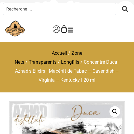
Accueil
/
Zone
Nets
/
Transparents
/
Longfills
/ Concentré Duca |
Azhad’s Elixirs | Macérât de Tabac – Cavendish –
Virginia – Kentucky | 20 ml