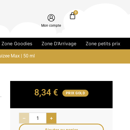
0
Mon compte
Zone Goodies
Zone D’Arrivage
Zone petits prix
uizee Max | 50 ml
8,34
€
PRIX GOLD
−
+