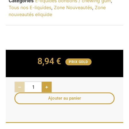
Catégories
E-liquides bonbons / chewing gum
,
Tous nos E-liquides
,
Zone Nouveautés
,
Zone
nouveautés eliquide
8,94
€
PRIX GOLD
−
+
Ajouter au panier