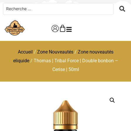
Accueil
/
Zone Nouveautés
/
Zone nouveautés
eliquide
/ Thomas | Tribal Force | Double bonbon –
Cerise | 50ml