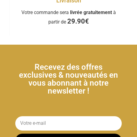
Livraison
Votre commande sera
livrée gratuitement
à
29.90€
partir de
Recevez des offres
exclusives & nouveautés en
vous abonnant à notre
newsletter !