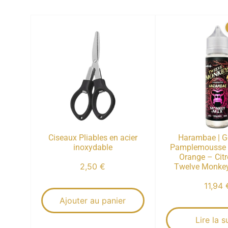
Ciseaux Pliables en acier
Harambae | G
inoxydable
Pamplemousse –
Orange – Citro
2,50
€
Twelve Monkey
11,94
Ajouter au panier
Lire la s