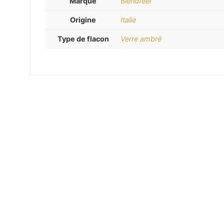
Marque
Blendfeel
Origine
Italie
Type de flacon
Verre ambré