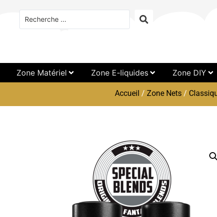
Zone Matériel
Zone E-liquides
Zone DIY
Accueil
/
Zone Nets
/
Classiq