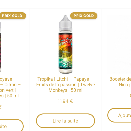
PRIX GOLD
PRIX GOLD
oyave –
Tropika | Litchi – Papaye –
Booster de
 Citron –
Fruits de la passion | Twelve
Nico p
n vert |
Monkeys | 50 ml
s | 50 ml
11,94
€
€
Ajout
Lire la suite
uite