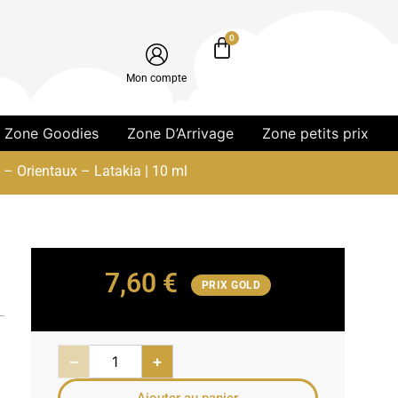
0
Mon compte
Zone Goodies
Zone D’Arrivage
Zone petits prix
– Orientaux – Latakia | 10 ml
7,60
€
PRIX GOLD
−
+