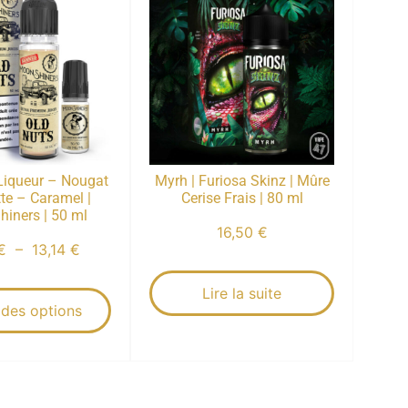
 Liqueur – Nougat
Myrh | Furiosa Skinz | Mûre
te – Caramel |
Cerise Frais | 80 ml
iners | 50 ml
16,50
€
€
–
13,14
€
Lire la suite
 des options