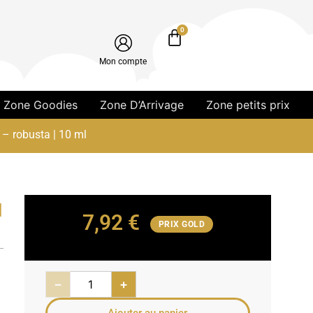
0
Mon compte
Zone Goodies
Zone D’Arrivage
Zone petits prix
a – robusta | 10 ml
|
7,92
€
PRIX GOLD
−
+