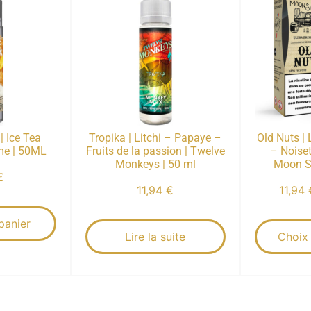
| Ice Tea
Tropika | Litchi – Papaye –
Old Nuts |
ime | 50ML
Fruits de la passion | Twelve
– Noiset
Monkeys | 50 ml
Moon Sh
€
11,94
€
11,94
panier
Lire la suite
Choix