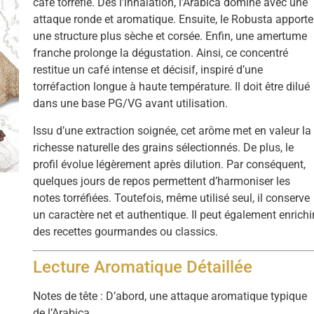
café torréfié. Dès l’inhalation, l’Arabica domine avec une
attaque ronde et aromatique. Ensuite, le Robusta apporte
une structure plus sèche et corsée. Enfin, une amertume
franche prolonge la dégustation. Ainsi, ce concentré
restitue un café intense et décisif, inspiré d’une
torréfaction longue à haute température. Il doit être dilué
dans une base PG/VG avant utilisation.
Issu d’une extraction soignée, cet arôme met en valeur la
richesse naturelle des grains sélectionnés. De plus, le
profil évolue légèrement après dilution. Par conséquent,
quelques jours de repos permettent d’harmoniser les
notes torréfiées. Toutefois, même utilisé seul, il conserve
un caractère net et authentique. Il peut également enrichi
des recettes gourmandes ou classics.
Lecture Aromatique Détaillée
Notes de tête : D’abord, une attaque aromatique typique
de l’Arabica.