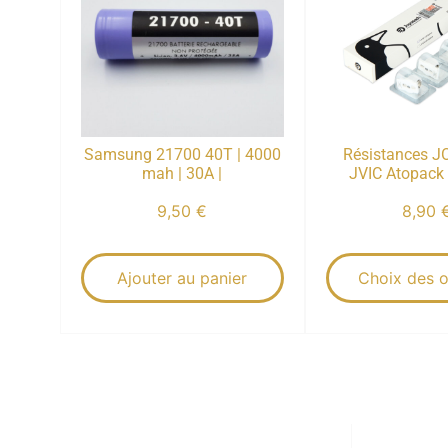
Samsung 21700 40T | 4000
Résistances 
mah | 30A |
JVIC Atopack
9,50
€
8,90
Ajouter au panier
Choix des o