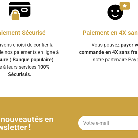
iement Sécurisé
Paiement en 4X sans
vons choisi de confier la
Vous pouvez
payer v
de nos paiements en ligne à
commande en 4X sans fra
ure ( Banque populaire)
notre partenaire Payp
e à leurs services
100%
Sécurisés.
& nouveautés en
sletter !