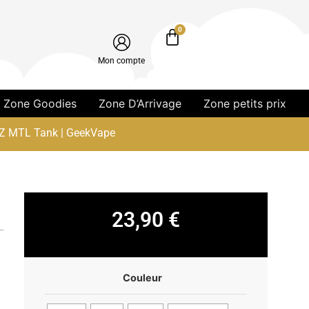
0
Mon compte
Zone Goodies
Zone D’Arrivage
Zone petits prix
Z MTL Tank | GeekVape
23,90
€
Couleur