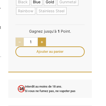
Black
Blue
Gold
Gunmetal
,
Rainbow
Stainless Steel
t
Gagnez jusqu'à
1
Point.
−
+
Ajouter au panier
Interdit au moins de 18 ans.
-18
m
Si vous ne fumez pas, ne vapoter pas