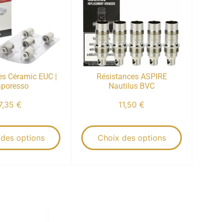
es Céramic EUC |
Résistances ASPIRE
poresso
Nautilus BVC
7,35
€
11,50
€
 des options
Choix des options