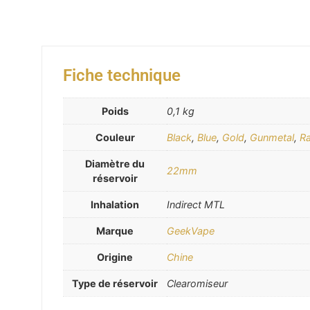
Fiche technique
Poids
0,1 kg
Couleur
Black
,
Blue
,
Gold
,
Gunmetal
,
R
Diamètre du
22mm
réservoir
Inhalation
Indirect MTL
Marque
GeekVape
Origine
Chine
Type de réservoir
Clearomiseur