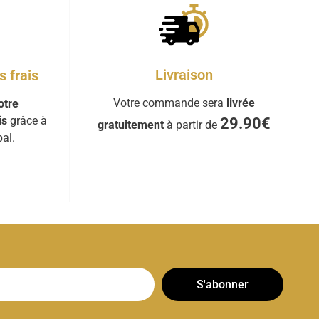
Livraison
 frais
Votre commande sera
livrée
otre
is
grâce à
29.90€
gratuitement
à partir de
al.
S'abonner