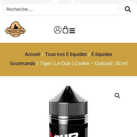
Accueil
/
Tous nos E-liquides
/
E-liquides
Gourmands
/ Tiger | Le Club | Cookie – Custard | 50 ml