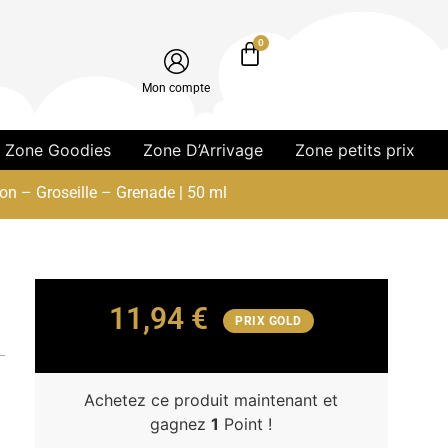
0
Mon compte
Zone Goodies
Zone D’Arrivage
Zone petits prix
on – Groseille – Grenade | 50 ml
11,94
€
PRIX GOLD
Achetez ce produit maintenant et
gagnez
1
Point !