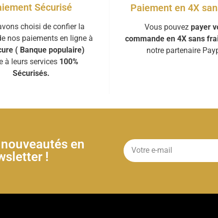
iement Sécurisé
Paiement en 4X sans
vons choisi de confier la
Vous pouvez
payer v
de nos paiements en ligne à
commande en 4X sans fra
ure ( Banque populaire)
notre partenaire Payp
e à leurs services
100%
Sécurisés.
& nouveautés en
sletter !