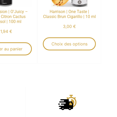
ion | O’Juicy –
Harrison | One Taste |
| Citron Cactus
Classic Brun Cigarillo | 10 ml
sol | 100 ml
3,00
€
11,94
€
Choix des options
er au panier