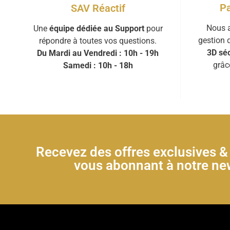
Pa
SAV Réactif
Nous a
Une
équipe dédiée au Support
pour
gestion 
répondre à toutes vos questions.
3D séc
Du Mardi au Vendredi : 10h - 19h
grâc
Samedi : 10h - 18h
Recevez des offres exclusives 
vous abonnant à notre new