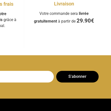
Livraison
 frais
Votre commande sera
livrée
otre
is
grâce à
29.90€
gratuitement
à partir de
al.
S'abonner