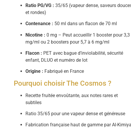
Ratio PG/VG :
35/65 (vapeur dense, saveurs douce
et rondes)
Contenance :
50 ml dans un flacon de 70 ml
Nicotine :
0 mg – Peut accueillir 1 booster pour 3,3
mg/ml ou 2 boosters pour 5,7 à 6 mg/ml
Flacon :
PET avec bague d’inviolabilité, sécurité
enfant, DLUO et numéro de lot
Origine :
Fabriqué en France
Pourquoi choisir The Cosmos ?
Recette fruitée envoûtante, aux notes rares et
subtiles
Ratio 35/65 pour une vapeur dense et généreuse
Fabrication française haut de gamme par Al-Kimiy