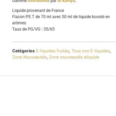
Gamme
Astronomia
par
Al Kimiya
.
Liquide provenant de France
Flacon P.E.T de 70 ml avec 50 ml de liquide boosté en
arômes.
Taux de PG/VG : 35/65
Catégories
E-liquides fruités
,
Tous nos E-liquides
,
Zone Nouveautés
,
Zone nouveautés eliquide