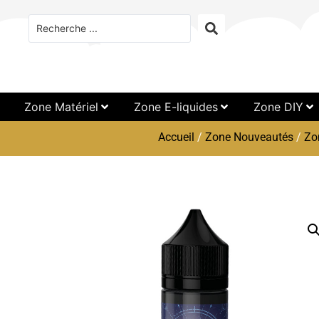
Zone Matériel
Zone E-liquides
Zone DIY
Accueil
/
Zone Nouveautés
/
Zo