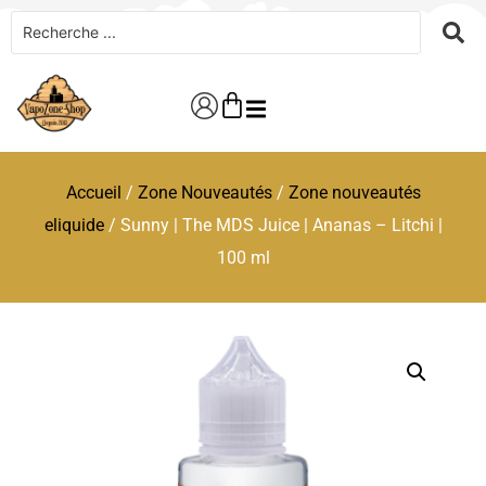
Accueil
/
Zone Nouveautés
/
Zone nouveautés
eliquide
/ Sunny | The MDS Juice | Ananas – Litchi |
100 ml