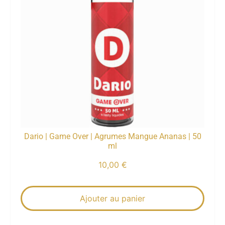
Dario | Game Over | Agrumes Mangue Ananas | 50
ml
10,00
€
Ajouter au panier