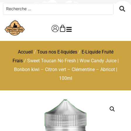
Accueil
/
Tous nos E-liquides
/
E-Liquide Fruité
Frais
/ Sweet Toucan No Fresh | Wow Candy Juice |
Bonbon kiwi – Citron vert – Clémentine – Abricot |
100ml