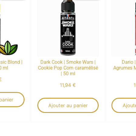
sic Blond |
Dark Cook | Smoke Wars |
Dario 
0 ml
Cookie Pop Corn caramélisé
Agrumes 
| 50 ml
€
11,94
€
panier
Ajouter au panier
Ajout