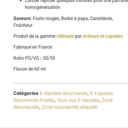
Laisser reposer quelques minutes pour une parfait
homogénéisation
Saveurs:
Fruits rouges, Barbe à papa, Carambole,
Fraîcheur
Produit de la gamme
Ultimate
par
Arômes et Liquides
Fabriqué en France
Ratio PG/VG
:
50/50
Flacon de 60 ml
Catégories
E-liquides Gourmands
,
E-Liquides
Gourmands Fruités
,
Tous nos E-liquides
,
Zone
Nouveautés
,
Zone nouveautés eliquide