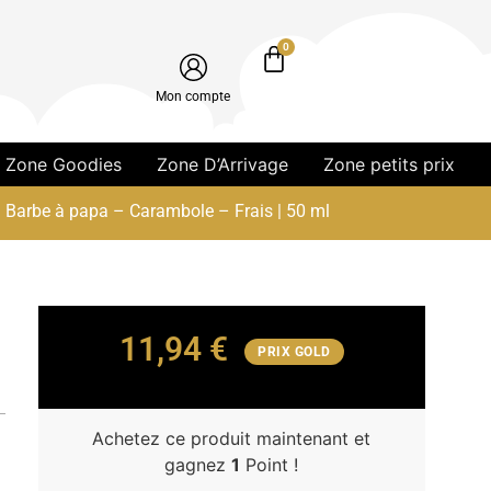
0
Mon compte
Zone Goodies
Zone D’Arrivage
Zone petits prix
– Barbe à papa – Carambole – Frais | 50 ml
11,94
€
PRIX GOLD
Achetez ce produit maintenant et
gagnez
1
Point !