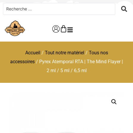
Accueil
/
Tout notre matériel
/
Tous nos
accessoires
/ Pyrex Atemporal RTA | The Mind Flayer |
2 ml / 5 ml / 6,5 ml