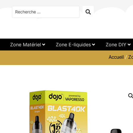
Zone Matériel
Zone E-liquides
Zone DIY
Accueil
/
Z