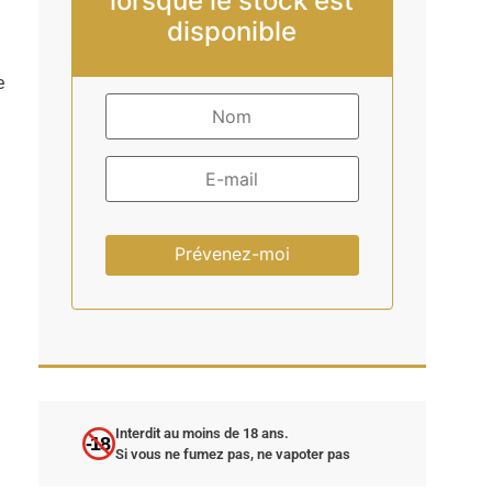
lorsque le stock est
disponible
e
Prévenez-moi
Interdit au moins de 18 ans.
-18
Si vous ne fumez pas, ne vapoter pas