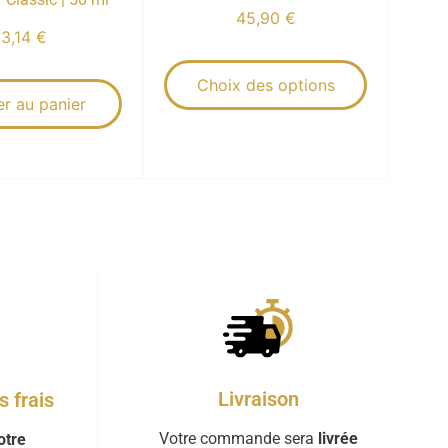
45,90
€
13,14
€
Choix des options
er au panier
Livraison
 frais
Votre commande sera
livrée
otre