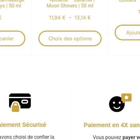
ys | 50 ml
Moon Shiners | 50 ml
€
11,94
€
–
13,14
€
Ajout
panier
Choix des options
iement Sécurisé
Paiement en 4X sans
vons choisi de confier la
Vous pouvez
payer v