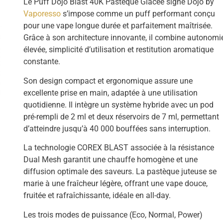
Le Puff Dojo Blast 40K Pastèque Glacée signé Dojo by
Vaporesso
s’impose comme un puff performant conçu
pour une vape longue durée et parfaitement maîtrisée.
Grâce à son architecture innovante, il combine autonomi
élevée, simplicité d’utilisation et restitution aromatique
constante.
Son design compact et ergonomique assure une
excellente prise en main, adaptée à une utilisation
quotidienne. Il intègre un système hybride avec un pod
pré-rempli de 2 ml et deux réservoirs de 7 ml, permettant
d’atteindre jusqu’à 40 000 bouffées sans interruption.
La technologie COREX BLAST associée à la résistance
Dual Mesh garantit une chauffe homogène et une
diffusion optimale des saveurs. La pastèque juteuse se
marie à une fraîcheur légère, offrant une vape douce,
fruitée et rafraîchissante, idéale en all-day.
Les trois modes de puissance (Eco, Normal, Power)