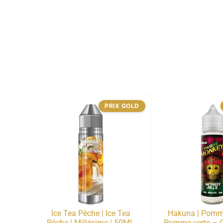
PRIX GOLD
Ice Tea Pêche | Ice Tea
Hakuna | Pomm
Pêche | Millésime | 50ML
Pomme verte – 