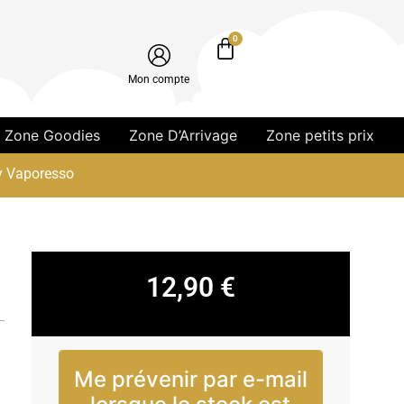
0
Mon compte
Zone Goodies
Zone D’Arrivage
Zone petits prix
by Vaporesso
12,90
€
Me prévenir par e-mail