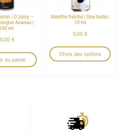
sion | O’Juicy –
Menthe fraîche | One taste |
 Mangue Ananas |
10 ml
100 ml
3,00
€
10,00
€
Choix des options
er au panier