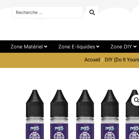
Zone Matériel
Zone E-liquides
Zone DIY
Accueil
/
DIY (Do It Yours