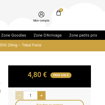
0
Mon compte
Zone Goodies
Zone D’Arrivage
Zone petits prix
00VG 20mg – Tribal Force
4,80
€
PRIX GOLD
l
−
+