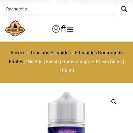
Accueil
/
Tous nos E-liquides
/
E-Liquides Gourmands
Fruités
/ Noctris | Fixion | Barbe à papa – Raisin blanc |
100 ml