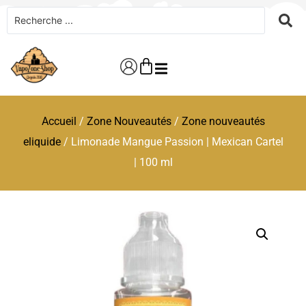
Accueil
/
Zone Nouveautés
/
Zone nouveautés
eliquide
/ Limonade Mangue Passion | Mexican Cartel
| 100 ml