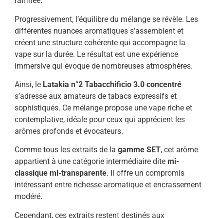
raffinée.
Progressivement,
l’équilibre
du
mélange
se
révèle.
Les
différentes
nuances
aromatiques
s’assemblent
et
créent
une
structure
cohérente
qui
accompagne
la
vape
sur
la
durée.
Le
résultat
est
une
expérience
immersive
qui
évoque
de
nombreuses
atmosphères.
Ainsi,
le
Latakia
n°
2
Tabacchificio
3.0
concentré
s’adresse
aux
amateurs
de
tabacs
expressifs
et
sophistiqués.
Ce
mélange
propose
une
vape
riche
et
contemplative,
idéale
pour
ceux
qui
apprécient
les
arômes
profonds
et
évocateurs.
Comme
tous
les
extraits
de
la
gamme
SET
,
cet
arôme
appartient
à
une
catégorie
intermédiaire
dite
mi-
classique
mi-
transparente
.
Il
offre
un
compromis
intéressant
entre
richesse
aromatique
et
encrassement
modéré.
Cependant,
ces
extraits
restent
destinés
aux