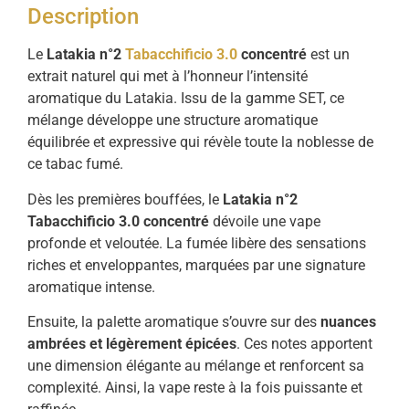
Description
Le
Latakia
n°
2
Tabacchificio 3.0
concentré
est
un
extrait
naturel
qui
met
à
l’honneur
l’intensité
aromatique
du
Latakia.
Issu
de
la
gamme
SET,
ce
mélange
développe
une
structure
aromatique
équilibrée
et
expressive
qui
révèle
toute
la
noblesse
de
ce
tabac
fumé.
Dès
les
premières
bouffées,
le
Latakia
n°
2
Tabacchificio
3.0
concentré
dévoile
une
vape
profonde
et
veloutée.
La
fumée
libère
des
sensations
riches
et
enveloppantes,
marquées
par
une
signature
aromatique
intense.
Ensuite,
la
palette
aromatique
s’ouvre
sur
des
nuances
ambrées
et
légèrement
épicées
.
Ces
notes
apportent
une
dimension
élégante
au
mélange
et
renforcent
sa
complexité.
Ainsi,
la
vape
reste
à
la
fois
puissante
et