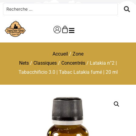
Accueil
/
Zone
Nets
/
Classiques
/
Concentrés
/ Latakia n°2 |
Tabacchificio 3.0 | Tabac Latakia fumé | 20 ml