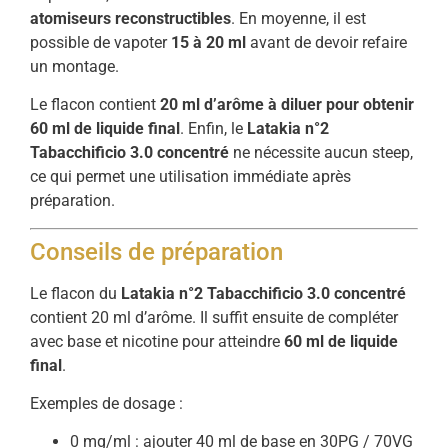
atomiseurs
reconstructibles
.
En
moyenne,
il
est
possible
de
vapoter
15
à
20
ml
avant
de
devoir
refaire
un
montage.
Le
flacon
contient
20
ml
d’arôme
à
diluer
pour
obtenir
60
ml
de
liquide
final
.
Enfin,
le
Latakia
n°
2
Tabacchificio
3.0
concentré
ne
nécessite
aucun
steep,
ce
qui
permet
une
utilisation
immédiate
après
préparation.
Conseils
de
préparation
Le
flacon
du
Latakia
n°
2
Tabacchificio
3.0
concentré
contient
20
ml
d’arôme.
Il
suffit
ensuite
de
compléter
avec
base
et
nicotine
pour
atteindre
60
ml
de
liquide
final
.
Exemples
de
dosage :
0
mg/
ml :
ajouter
40
ml
de
base
en
30PG /
70VG