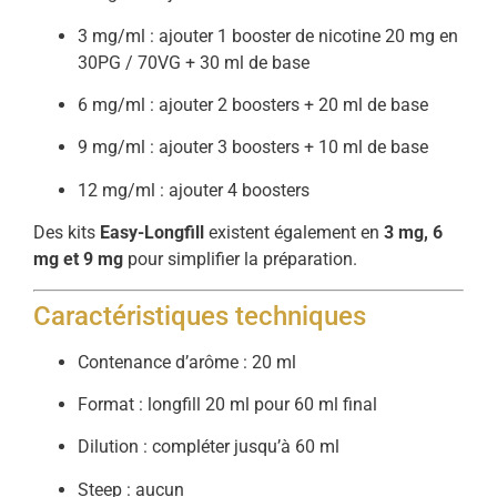
3
mg/
ml :
ajouter
1
booster
de
nicotine
20
mg
en
30PG /
70VG +
30
ml
de
base
6
mg/
ml :
ajouter
2
boosters +
20
ml
de
base
9
mg/
ml :
ajouter
3
boosters +
10
ml
de
base
12
mg/
ml :
ajouter
4
boosters
Des
kits
Easy-
Longfill
existent
également
en
3
mg,
6
mg
et
9
mg
pour
simplifier
la
préparation.
Caractéristiques
techniques
Contenance
d’arôme :
20
ml
Format :
longfill
20
ml
pour
60
ml
final
Dilution :
compléter
jusqu’à
60
ml
Steep :
aucun