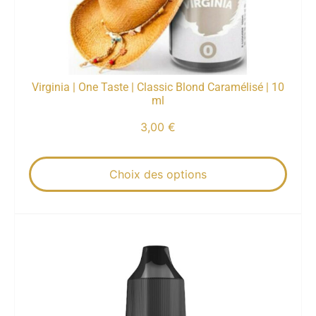
Virginia | One Taste | Classic Blond Caramélisé | 10
ml
3,00
€
Choix des options