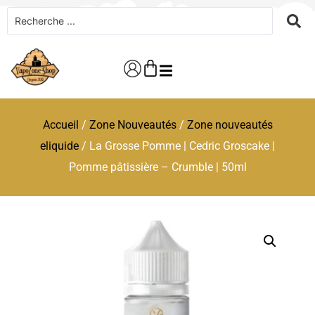
Accueil
/
Zone Nouveautés
/
Zone nouveautés
eliquide
/ La Grosse Pomme | Cedric Groscake |
Pomme pâtissière – Crumble | 50ml