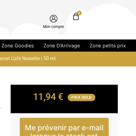
0
Mon compte
Zone Goodies
Zone D’Arrivage
Zone petits prix
amel Café Noisette | 50 ml
11,94
€
PRIX GOLD
Me prévenir par e-mail