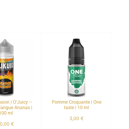
sion | O’Juicy –
Pomme Croquante | One
 Mangue Ananas |
taste | 10 ml
100 ml
3,00
€
10,00
€