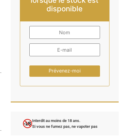
lorsque le stock est
disponible
Prévenez-moi
Interdit au moins de 18 ans.
-18
Si vous ne fumez pas, ne vapoter pas