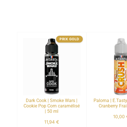
PRIX GOLD
Dark Cook | Smoke Wars |
Paloma | E.Tast
Cookie Pop Corn caramélisé
Cranberry Frai
| 50 ml
10,00
11,94
€