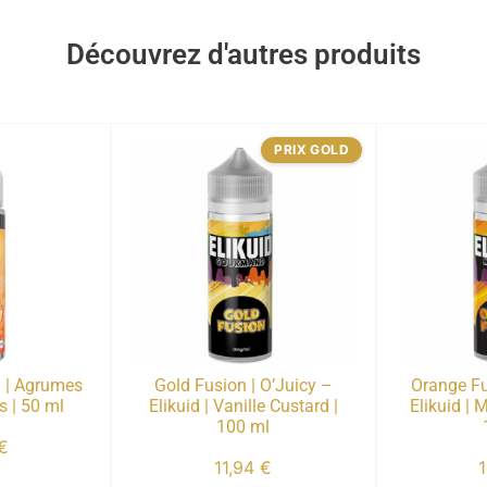
Découvrez d'autres produits
PRIX GOLD
y | Agrumes
Gold Fusion | O’Juicy –
Orange Fu
s | 50 ml
Elikuid | Vanille Custard |
Elikuid |
100 ml
€
11,94
€