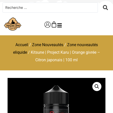
Accueil
/
Zone Nouveautés
/
Zone nouveautés
eliquide
/ Kitsune | Project Karu | Orange givrée –
Citron japonais | 100 ml