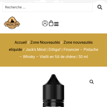
Accueil
/
Zone Nouveautés
/
Zone nouveautés
eliquide
/ Jack’s Mind | Dilligaf | Financier – Pistache
– Whisky – Vieilli en fût de chêne | 50 ml