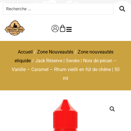
Accueil
/
Zone Nouveautés
/
Zone nouveautés
eliquide
/ Jack Réserve | Swoke | Noix de pécan –
Vanille – Caramel – Rhum vieilli en fût de chêne | 50
ml