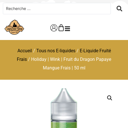
Accueil
/
Tous nos E-liquides
/
E-Liquide Fruité
Frais
/ Holiday | Wink | Fruit du Dragon Papaye
Mangue Frais | 50 ml